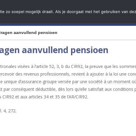
e zo soepel mogelijk draait. Als je doorgaat met het gebruiken van dez
ome
Qui sommes-nous
Services
Solutions
L
jdragen aanvullend pensioen
ragen aanvullend pensioen
tronales visées à l’article 52, 3, b du CIR92, la preuve que les somme
rcevoir des revenus professionnels, revient à ajouter à la loi une con
le unique d’assurance-groupe versée par une société à un moment où i
st par conséquent déductible, dès lors qu’elle satisfait aux conditions
u CIR92 et aux articles 34 et 35 de l’AR/CIR92.
. 4, 272.