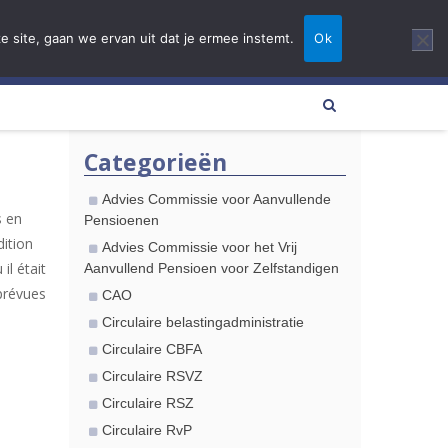
NL
EN
FR
e site, gaan we ervan uit dat je ermee instemt.
Ok
es actualités
Contact
Categorieën
Advies Commissie voor Aanvullende
s en
Pensioenen
dition
Advies Commissie voor het Vrij
l était
Aanvullend Pensioen voor Zelfstandigen
 prévues
CAO
Circulaire belastingadministratie
Circulaire CBFA
Circulaire RSVZ
Circulaire RSZ
Circulaire RvP