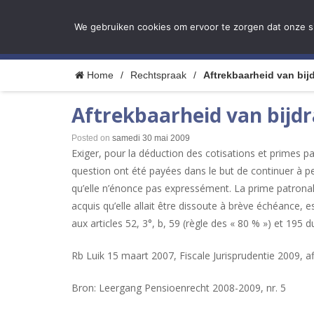
We gebruiken cookies om ervoor te zorgen dat onze sit
H
Pension Architects
Home
/
Rechtspraak
/
Aftrekbaarheid van bi
Aftrekbaarheid van bijd
Posted on
samedi 30 mai 2009
Exiger, pour la déduction des cotisations et primes pa
question ont été payées dans le but de continuer à pe
qu’elle n’énonce pas expressément. La prime patrona
acquis qu’elle allait être dissoute à brève échéance, e
aux articles 52, 3°, b, 59 (règle des « 80 % ») et 195 d
Rb Luik 15 maart 2007, Fiscale Jurisprudentie 2009, afl
Bron: Leergang Pensioenrecht 2008-2009, nr. 5