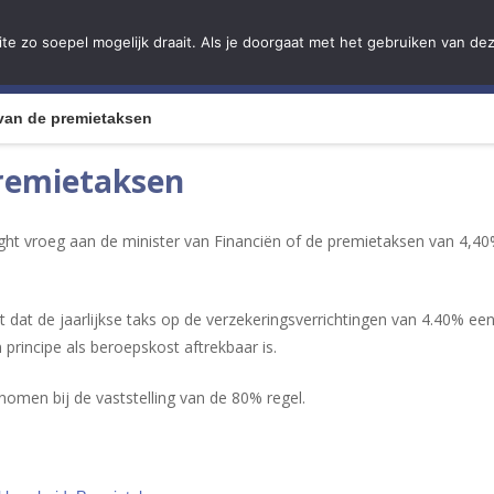
e zo soepel mogelijk draait. Als je doorgaat met het gebruiken van dez
ome
Qui sommes-nous
Services
Solutions
L
van de premietaksen
premietaksen
t vroeg aan de minister van Financiën of de premietaksen van 4,4
kt dat de jaarlijkse taks op de verzekeringsverrichtingen van 4.40% ee
 principe als beroepskost aftrekbaar is.
men bij de vaststelling van de 80% regel.