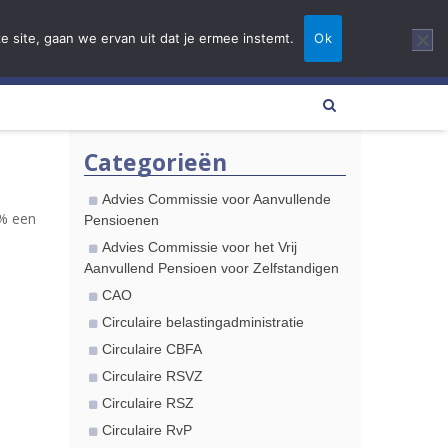
NL
EN
FR
e site, gaan we ervan uit dat je ermee instemt.
Ok
es actualités
Contact
Categorieën
Advies Commissie voor Aanvullende
0% een
Pensioenen
Advies Commissie voor het Vrij
Aanvullend Pensioen voor Zelfstandigen
n
CAO
Circulaire belastingadministratie
Circulaire CBFA
Circulaire RSVZ
Circulaire RSZ
Circulaire RvP