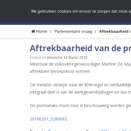
We gebruiken cookies om ervoor te zorgen dat onze sit
H
Pension Architects
Home
/
Parlementaire vraag
/
Aftrekbaarheid 
Aftrekbaarheid van de 
Posted on
dimanche 14 février 2010
Mevrouw de volksvertegenwoordiger Martine De Magh
aftrekbare beroepskost vormen.
De minister verwijst naar de 80% regel en verduidelij
integraal deel is van de werkgeversbijdragen en dus in
De premietaks moet mee in beschouwing worden geno
20100201_52K0092