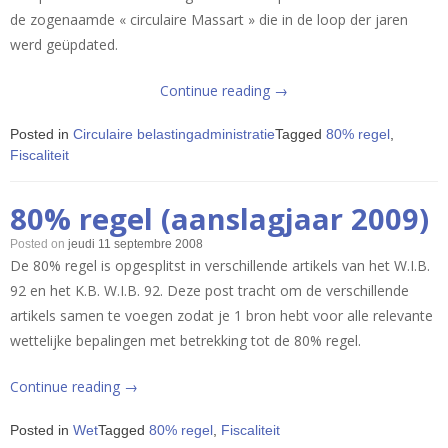
de zogenaamde « circulaire Massart » die in de loop der jaren
werd geüpdated.
« Commentaar
Continue reading
→
art.
Posted in
Circulaire belastingadministratie
Tagged
80% regel
,
59
Fiscaliteit
WIB/92
(circulaire
80% regel (aanslagjaar 2009)
Massart) »
Posted on
jeudi 11 septembre 2008
De 80% regel is opgesplitst in verschillende artikels van het W.I.B.
92 en het K.B. W.I.B. 92. Deze post tracht om de verschillende
artikels samen te voegen zodat je 1 bron hebt voor alle relevante
wettelijke bepalingen met betrekking tot de 80% regel.
« 80%
Continue reading
→
regel
Posted in
Wet
Tagged
80% regel
,
Fiscaliteit
(aanslagjaar