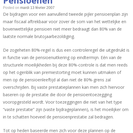
Pensioenen
regel »
Posted on
mardi 13 février 2007
De bijdragen voor een aanvullend tweede pijler pensioenplan zijn
maar fiscaal aftrekbaar voor zover de som van het wettelijke en
bovenwettelijke pensioen niet meer bedraagt dan 80% van de
laatste normale brutojaarbezoldiging.
De zogeheten 80%-regel is dus een controleregel die uitgedrukt is
in functie van de pensioenuitkering op eindtermijn. Eén van de
structurele moeilijkheden bij deze 80%-controle is dat men reeds
op het ogenblik van premiestorting moet kunnen uitmaken of
men op de pensioenleeftijd al dan niet de 80%-grens zal
overschrijden. Bij vaste prestatieplannen kan men zich hiervoor
baseren op de prestatie die door de pensioentoezegging
vooropgesteld wordt. Voor toezeggingen die niet van het type
“vaste prestatie” zijn (vaste bijdrageplannen), is het moeilijker om
in te schatten hoeveel de pensioenprestatie zal bedragen.
Tot op heden baseerde men zich voor deze plannen op de