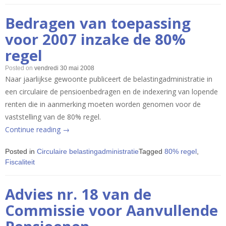
2009) »
Bedragen van toepassing
voor 2007 inzake de 80%
regel
Posted on
vendredi 30 mai 2008
Naar jaarlijkse gewoonte publiceert de belastingadministratie in
een circulaire de pensioenbedragen en de indexering van lopende
renten die in aanmerking moeten worden genomen voor de
vaststelling van de 80% regel.
« Bedragen
Continue reading
→
van
Posted in
Circulaire belastingadministratie
Tagged
80% regel
,
toepassing
Fiscaliteit
voor
2007
Advies nr. 18 van de
inzake
de
Commissie voor Aanvullende
80%