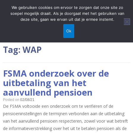
We gebruiken cookies om ervoor te zorgen dat onze site zo
soepel mogelijk draait. Als je doorgaat met het gebruiken van
deze site, gaan we ervan uit dat je ermee instemt.
Home
/
WAP
Ok
Tag:
WAP
FSMA onderzoek over de
uitbetaling van het
aanvullend pensioen
Posted on
02/08/21
De FSMA voltooide een onderzoek om te verifiëren of de
pensioeninstellingen de termijnen verbonden aan de uitbetaling
van het aanvullend pensioen respecteren, zowel voor wat betreft
de informatieverstrekking over het uit te betalen pensioen als de