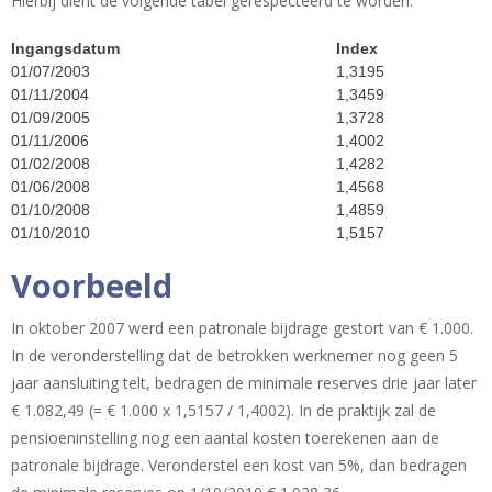
Hierbij dient de volgende tabel gerespecteerd te worden:
Ingangsdatum
Index
01/07/2003
1,3195
01/11/2004
1,3459
01/09/2005
1,3728
01/11/2006
1,4002
01/02/2008
1,4282
01/06/2008
1,4568
01/10/2008
1,4859
01/10/2010
1,5157
Voorbeeld
In oktober 2007 werd een patronale bijdrage gestort van € 1.000.
In de veronderstelling dat de betrokken werknemer nog geen 5
jaar aansluiting telt, bedragen de minimale reserves drie jaar later
€ 1.082,49 (= € 1.000 x 1,5157 / 1,4002). In de praktijk zal de
pensioeninstelling nog een aantal kosten toerekenen aan de
patronale bijdrage. Veronderstel een kost van 5%, dan bedragen