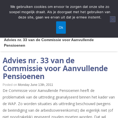
We gebruiken cookies om ervoor te zorgen dat onze site zo
soepel mogelijk draait. Als je doorgaat met het gebruiken van
deze site, gaan we ervan uit dat je ermee instemt.
Home
/
Ok
Advies Commissie voor Aanvullende Pensioenen
/
Advies nr. 33 van de Commissie voor Aanvullende
Pensioenen
Advies nr. 33 van de
Commissie voor Aanvullende
Pensioenen
Posted on
Monday June 13th, 2011
De Commissie voor Aanvullende Pensioenen heeft de
problematiek van de uittreding geanalyseerd binnen het kader van
de WAP. Zo worden situaties als uittreding beschouwd (wegens
de beëindiging van de arbeidsovereenkomst) die eigenlijk niet (of
niet noodzakelijk) geviseerd zouden moeten worden. Dat wil