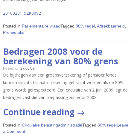
20100201_52K0092
Posted in
Parlementaire vraag
Tagged
80% regel
,
Aftrekbaarheid
,
Premietaks
Bedragen 2008 voor de
berekening van 80% grens
Posted on
27/06/09
De bijdragen aan een groepsverzekering of pensioenfonds
kunnen slechts fiscaal in rekening gebracht worden als de 80%-
grens wordt gerespecteerd. Een circulaire van 2 juni 2009 legt de
bedragen vast die van toepassing zijn voor 2008.
“Bedragen
Continue reading
→
2008
Posted in
Circulaire belastingadministratie
Tagged
80% regel
Leave
voor
on
a Comment