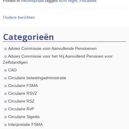
Posted in
Rechtspraak
Tagged
80% regel
,
Fiscaliteit
Berichten
Oudere berichten
navigatie
Categorieën
Advies Commissie voor Aanvullende Pensioenen
Advies Commissie voor het Vrij Aanvullend Pensioen voor
Zelfstandigen
CAO
Circulaire belastingadministratie
Circulaire FSMA
Circulaire RSVZ
Circulaire RSZ
Circulaire RvP
Circulaire Sigedis
Interpretatie FSMA