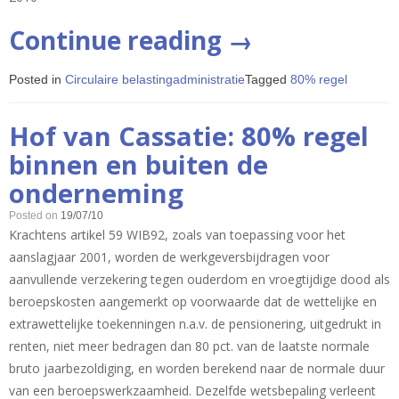
“Regel
Continue reading
→
80%
Posted in
Circulaire belastingadministratie
Tagged
80% regel
en
pensioentoez
Hof van Cassatie: 80% regel
binnen en buiten de
onderneming
Posted on
19/07/10
Krachtens artikel 59 WIB92, zoals van toepassing voor het
aanslagjaar 2001, worden de werkgeversbijdragen voor
aanvullende verzekering tegen ouderdom en vroegtijdige dood als
beroepskosten aangemerkt op voorwaarde dat de wettelijke en
extrawettelijke toekenningen n.a.v. de pensionering, uitgedrukt in
renten, niet meer bedragen dan 80 pct. van de laatste normale
bruto jaarbezoldiging, en worden berekend naar de normale duur
van een beroepswerkzaamheid. Dezelfde wetsbepaling verleent