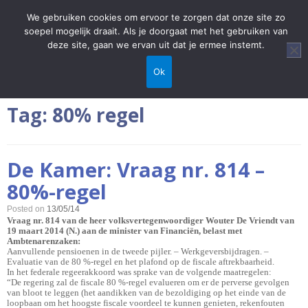
We gebruiken cookies om ervoor te zorgen dat onze site zo
soepel mogelijk draait. Als je doorgaat met het gebruiken van
deze site, gaan we ervan uit dat je ermee instemt.
Home
/
80% regel
Ok
Tag:
80% regel
De Kamer: Vraag nr. 814 –
80%-regel
Posted on
13/05/14
Vraag nr. 814 van de heer volksvertegenwoordiger Wouter De Vriendt van
19 maart 2014 (N.) aan de minister van Financiën, belast met
Ambtenarenzaken:
Aanvullende pensioenen in de tweede pijler. – Werkgeversbijdragen. –
Evaluatie van de 80 %-regel en het plafond op de fiscale aftrekbaarheid.
In het federale regeerakkoord was sprake van de volgende maatregelen:
“De regering zal de fiscale 80 %-regel evalueren om er de perverse gevolgen
van bloot te leggen (het aandikken van de bezoldiging op het einde van de
loopbaan om het hoogste fiscale voordeel te kunnen genieten, rekenfouten