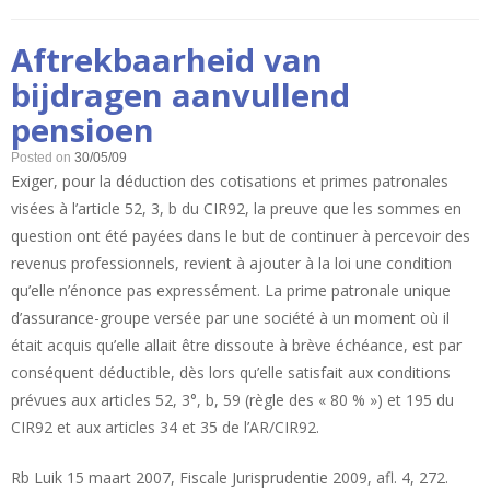
de
Bedragen
2008
berekening
Aftrekbaarheid van
voor
van
de
bijdragen aanvullend
80%
berekening
pensioen
van
grens”
80%
Posted on
30/05/09
grens
Exiger, pour la déduction des cotisations et primes patronales
visées à l’article 52, 3, b du CIR92, la preuve que les sommes en
question ont été payées dans le but de continuer à percevoir des
revenus professionnels, revient à ajouter à la loi une condition
qu’elle n’énonce pas expressément. La prime patronale unique
d’assurance-groupe versée par une société à un moment où il
était acquis qu’elle allait être dissoute à brève échéance, est par
conséquent déductible, dès lors qu’elle satisfait aux conditions
prévues aux articles 52, 3°, b, 59 (règle des « 80 % ») et 195 du
CIR92 et aux articles 34 et 35 de l’AR/CIR92.
Rb Luik 15 maart 2007, Fiscale Jurisprudentie 2009, afl. 4, 272.