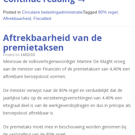
pensioenplan
Posted in
Circulaire belastingadministratie
Tagged
80% regel
,
voortzetting
Aftrekbaarheid
,
Fiscaliteit
voor
tijdelijke
Aftrekbaarheid van de
werklozen”
premietaksen
Posted on
14/02/10
Mevrouw de volksvertegenwoordiger Martine De Maght vroeg
aan de minister van Financiën of de premietaksen van 4,40% een
aftrekbare beroepskost vormen.
De minister verwijst naar de 80% regel en verduidelijkt dat de
jaarlijkse taks op de verzekeringsverrichtingen van 4.40% een
integraal deel is van de werkgeversbijdragen en dus in principe als
beroepskost aftrekbaar is.
De premietaks moet mee in beschouwing worden genomen bij
de vaststelling van de 80% regel.