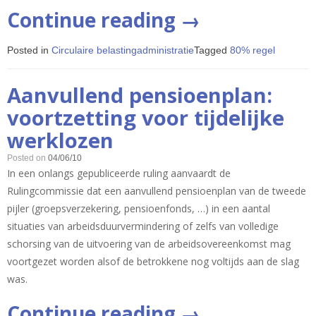
“Loongrens
Continue reading
→
2009
Posted in
Circulaire belastingadministratie
Tagged
80% regel
voor
80%
Aanvullend pensioenplan:
regel”
voortzetting voor tijdelijke
werklozen
Posted on
04/06/10
In een onlangs gepubliceerde ruling aanvaardt de
Rulingcommissie dat een aanvullend pensioenplan van de tweede
pijler (groepsverzekering, pensioenfonds, …) in een aantal
situaties van arbeidsduurvermindering of zelfs van volledige
schorsing van de uitvoering van de arbeidsovereenkomst mag
voortgezet worden alsof de betrokkene nog voltijds aan de slag
was.
“Aanvullend
Continue reading
→