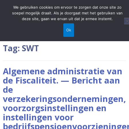
We gebruiken cookies om ervoor te zorgen dat onze site zo
soepel mogelijk draait. Als je doorgaat met het gebruiken van
deze site, gaan we ervan uit dat je ermee instemt.
Home
/
SWT
Ok
Tag:
SWT
Algemene administratie van
de Fiscaliteit. — Bericht aan
de
verzekeringsondernemingen,
voorzorgsinstellingen en
instellingen voor
bedrijfspensioenvoorzieninge