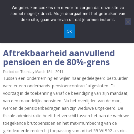
We gebruiken cookies om ervoor te zorgen dat onze site zo
soepel mogelijk draait. Als je doorgaat met het gebruiken van
deze site, gaan we ervan uit dat je ermee instemt.
Home
/
Vakpers
/
Ok
Aftrekbaarheid aanvullend pensioen en de 80%-grens
Aftrekbaarheid aanvullend
pensioen en de 80%-grens
Posted on
Tuesday March 15th, 2011
Tussen een onderneming en wijlen haar gedelegeerd bestuurder
werd er een onderhands ‘pensioencontract’ afgesloten. Dit
voorzag in de toekenning vanaf de beëindiging van zijn mandaat,
van een maandelijks pensioen. Na het overlijden van de man,
werden de pensioenbedragen aan zijn weduwe uitgekeerd. De
fiscale administratie heeft het verschil tussen het aan de weduwe
toegekende brutopensioen en het maximumbedrag van de
geïndexeerde renten bij toepassing van artikel 59 WIB92 als niet